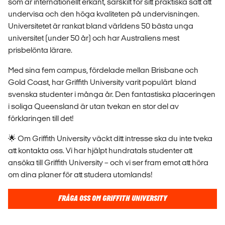
som är internationellt erkänt, särskilt för sitt praktiska sätt att
undervisa och den höga kvaliteten på undervisningen.
Universitetet är rankat bland världens 50 bästa unga
universitet (under 50 år) och har Australiens mest
prisbelönta lärare.
Med sina fem campus, fördelade mellan Brisbane och
Gold Coast, har Griffith University varit populärt bland
svenska studenter i många år. Den fantastiska placeringen
i soliga Queensland är utan tvekan en stor del av
förklaringen till det!
🌟 Om Griffith University väckt ditt intresse ska du inte tveka
att kontakta oss. Vi har hjälpt hundratals studenter att
ansöka till Griffith University – och vi ser fram emot att höra
om dina planer för att studera utomlands!
FRÅGA OSS OM GRIFFITH UNIVERSITY