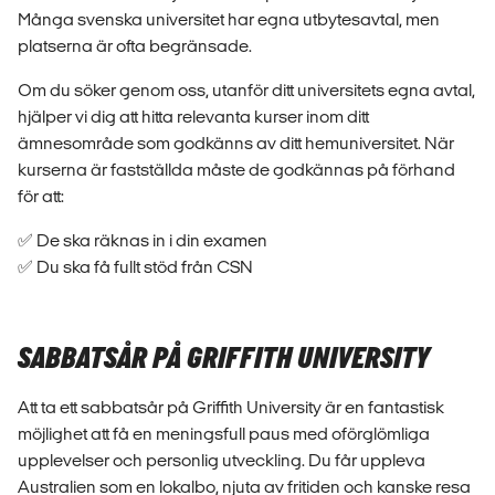
Många svenska universitet har egna utbytesavtal, men
platserna är ofta begränsade.
Om du söker genom oss, utanför ditt universitets egna avtal,
hjälper vi dig att hitta relevanta kurser inom ditt
ämnesområde som godkänns av ditt hemuniversitet. När
kurserna är fastställda måste de godkännas på förhand
för att:
✅ De ska räknas in i din examen
✅ Du ska få fullt stöd från CSN
SABBATSÅR PÅ GRIFFITH UNIVERSITY
Att ta ett sabbatsår på Griffith University är en fantastisk
möjlighet att få en meningsfull paus med oförglömliga
upplevelser och personlig utveckling. Du får uppleva
Australien som en lokalbo, njuta av fritiden och kanske resa