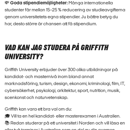
💸
Goda stipendiemöjligheter:
Många internationella
studenter får mellan 15–25 % reducering av studieavgifterna
genom universitetets egna stipendier. Ju bättre betyg du
har, desto större är chansen att få stipendium.
VAD KAN JAG STUDERA PÅ GRIFFITH
UNIVERSITY?
Griffith University erbjuder över 300 olika utbildningar på
kandidat- och masternivå inom bland annat
marknadsföring, turism, design, ekonomi, kriminologi, film, IT,
cybersäkerhet, psykologi, arkitektur, sport, nutrition, musik,
scenkonst och naturvetenskap.
Griffith kan vara ett bra val om du:
🎓 Vill ta en hel kandidat- eller masterexamen i Australien.
📚 Redan studerar på ett universitet i Norden och vill läsa en
eller två terminer i Australien som en del av din examen