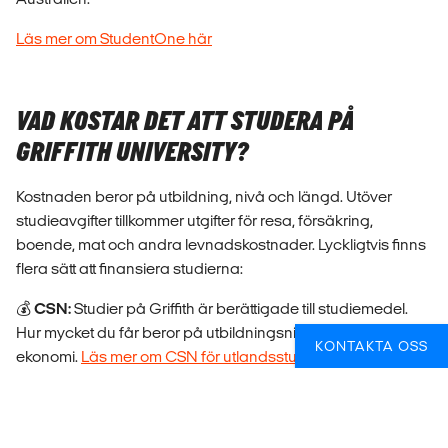
Läs mer om StudentOne här
VAD KOSTAR DET ATT STUDERA PÅ
GRIFFITH UNIVERSITY?
Kostnaden beror på utbildning, nivå och längd. Utöver
studieavgifter tillkommer utgifter för resa, försäkring,
boende, mat och andra levnadskostnader. Lyckligtvis finns
flera sätt att finansiera studierna:
💰
CSN:
Studier på Griffith är berättigade till studiemedel.
Hur mycket du får beror på utbildningsnivå och din
KONTAKTA OSS
ekonomi.
Läs mer om CSN för utlandsstudier här
💰
Stipendier:
Det finns goda möjligheter att få stipendium
som kandidat- och masterstudent vid Griffith University.
Många internationella studenter får mellan 15–25 %