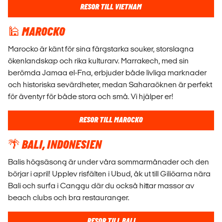
RESOR TILL VIETNAM
🕌 MAROCKO
Marocko är känt för sina färgstarka souker, storslagna
ökenlandskap och rika kulturarv. Marrakech, med sin
berömda Jamaa el-Fna, erbjuder både livliga marknader
och historiska sevärdheter, medan Saharaöknen är perfekt
för äventyr för både stora och små. Vi hjälper er!
RESOR TILL MAROCKO
🌴 BALI, INDONESIEN
Balis högsäsong är under våra sommarmånader och den
börjar i april! Upplev risfälten i Ubud, åk ut till Giliöarna nära
Bali och surfa i Canggu där du också hittar massor av
beach clubs och bra restauranger.
RESOR TILL BALI