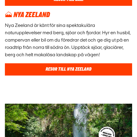
🗻 NYA ZEELAND
Nya Zeeland är känt för sina spektakulära
naturupplevelser med berg, sjöar och fjordar. Hyr en husbil,
campervan eller bil om du föredrar det och ge dig ut på en
roadtrip från norra till södra ön. Upptäck sjöar, glaciärer,
berg och helt makalösa landskap på vägen!
RESOR TILL NYA ZEELAND