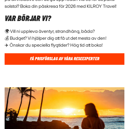
solstol? Boka din påskresa för 2026 med KILROY Travel!
VAR BÖRJAR VI?
🌍 Vill ni uppleva äventyr, strandhäng, båda?
💰 Budget? Vi hjälper dig att få ut det mesta av den!
✈️ Önskar du speciella flygtider? Hög tid att boka!
FÅ PRISFÖRSLAG AV VÅRA RESEEXPERTER