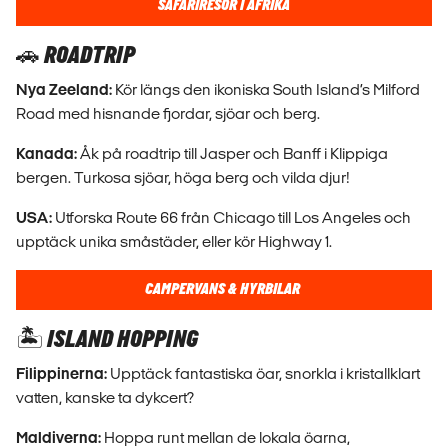
SAFARIRESOR I AFRIKA
🚗 ROADTRIP
Nya Zeeland:
Kör längs den ikoniska South Island’s Milford
Road med hisnande fjordar, sjöar och berg.
Kanada:
Åk på roadtrip till Jasper och Banff i Klippiga
bergen. Turkosa sjöar, höga berg och vilda djur!
USA:
Utforska Route 66 från Chicago till Los Angeles och
upptäck unika småstäder, eller kör Highway 1.
CAMPERVANS & HYRBILAR
🏝️ ISLAND HOPPING
Filippinerna:
Upptäck fantastiska öar, snorkla i kristallklart
vatten, kanske ta dykcert?
Maldiverna:
Hoppa runt mellan de lokala öarna,