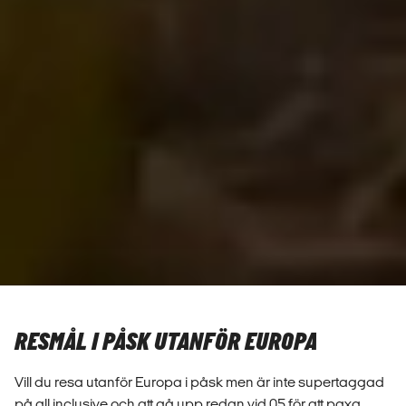
RESMÅL I PÅSK UTANFÖR EUROPA
Vill du resa utanför Europa i påsk men är inte supertaggad
på all inclusive och att gå upp redan vid 05 för att paxa