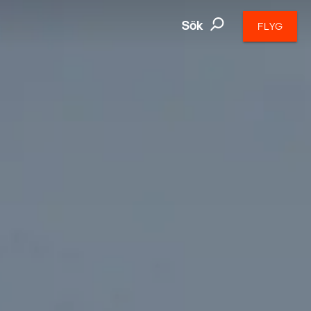
Sök
FLYG