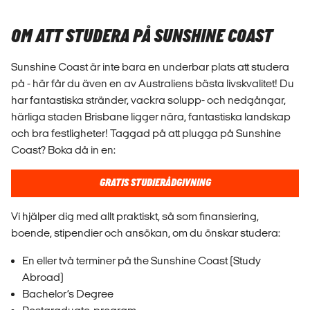
OM ATT STUDERA PÅ SUNSHINE COAST
Sunshine Coast är inte bara en underbar plats att studera
på - här får du även en av Australiens bästa livskvalitet! Du
har fantastiska stränder, vackra solupp- och nedgångar,
härliga staden Brisbane ligger nära, fantastiska landskap
och bra festligheter! Taggad på att plugga på Sunshine
Coast? Boka då in en:
GRATIS STUDIERÅDGIVNING
Vi hjälper dig med allt praktiskt, så som finansiering,
boende, stipendier och ansökan, om du önskar studera:
En eller två terminer på the Sunshine Coast (Study
Abroad)
Bachelor’s Degree