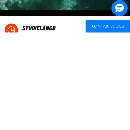
KONTAKTA OSS
STUDIELÄNGD
Du bestämmer!
STADENS VIBES
Livskvalité/Stränder
HIGHLIGHT
Lever upp till sitt namn!
STUDIEAVGIFT?
Snacka med oss!