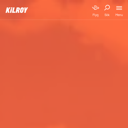
Menu
Flyg
Sök