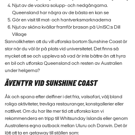
Njut av de vackra solupp- och nedgångarna.
Queensland har några av de bästa en kan se
Gör en visit till mat- och hantverksmarknaderna
Njut av sköna kvällar framför brasan på UniSC:s Dill
Village
Sannolikheten att du vill utforska bortom Sunshine Coast är
stor när du väl är på plats vid universitetet. Det finns så
mycket att se och uppleva så vad är inte bättre än att hyra
en bil och utforska Queensland och resten av Australien
under helgerna?
ÄVENTYR VID SUNSHINE COAST
Åk och spana efter delfiner i det fria, valsafari, välj bland
roliga aktiviteter, trevliga restauranger, konstgallerier eller
nattlivet. Om du har lite mer tid att utforska kan vi
rekommendera en tripp till Whitsunday Islands eller genom
Australiens egna outback mellan Uluru och Darwin. Det är
lätt att ta en getaway till ställen som: