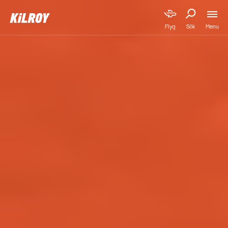
Menu
Flyg
Sök