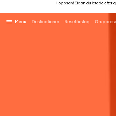
Hoppsan! Sidan du letade efter går i
Menu
Destinationer
Reseförslag
Gruppres