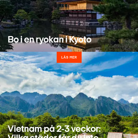
Bo i en ryokan i Kyoto
LÄS MER
Vietnam på 2-3 veckor: