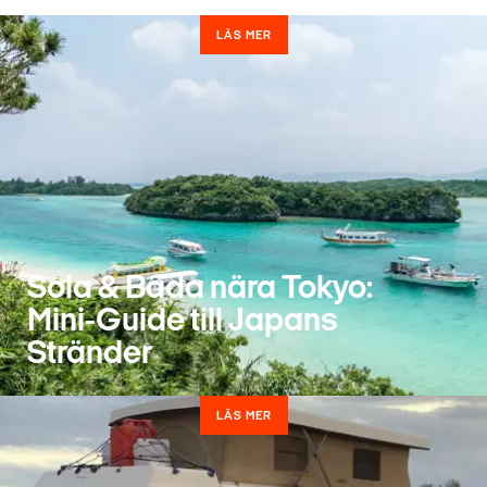
LÄS MER
Sola & Bada nära Tokyo:
Mini-Guide till Japans
Stränder
LÄS MER