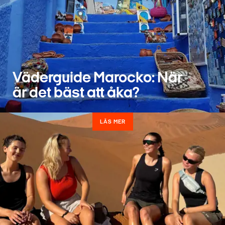
Väderguide Marocko: När
är det bäst att åka?
LÄS MER