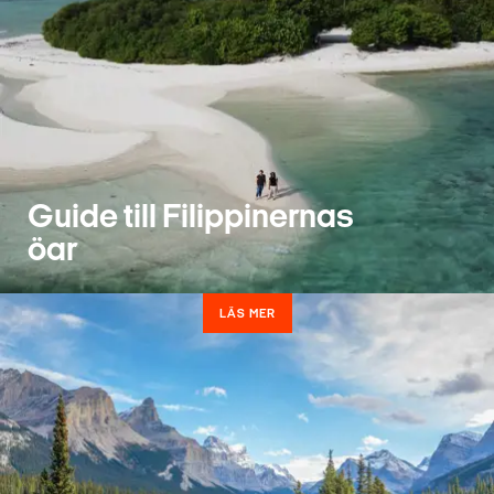
Guide till Filippinernas
öar
LÄS MER