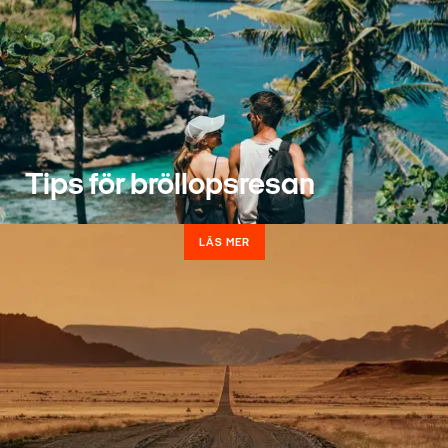
Tips för bröllopsresan
LÄS MER