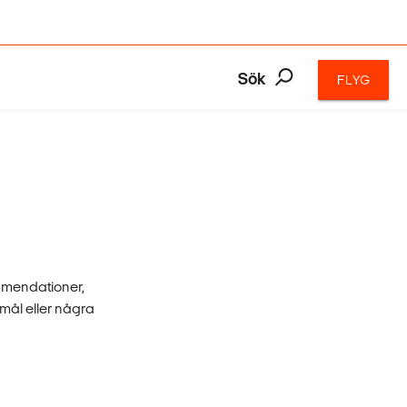
Sök
FLYG
ommendationer,
esmål eller några