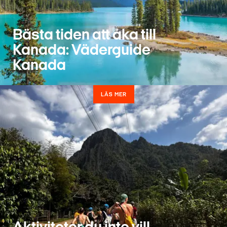
Bästa tiden att åka till
Kanada: Väderguide
Kanada
LÄS MER