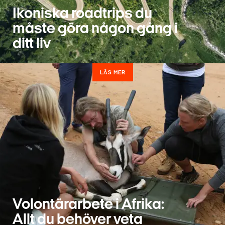
Ikoniska roadtrips du
måste göra någon gång i
ditt liv
LÄS MER
Volontärarbete i Afrika:
Allt du behöver veta