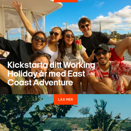
Kickstarta ditt Working
Holiday år med East
Coast Adventure
LÄS MER