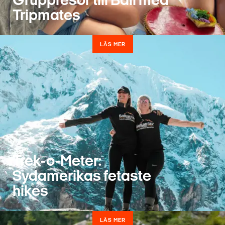
Gruppresor till Bali med
Tripmates
LÄS MER
Trek-o-Meter:
Sydamerikas fetaste
hikes
LÄS MER