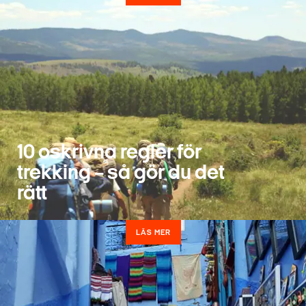
10 oskrivna regler för
trekking – så gör du det
rätt
LÄS MER