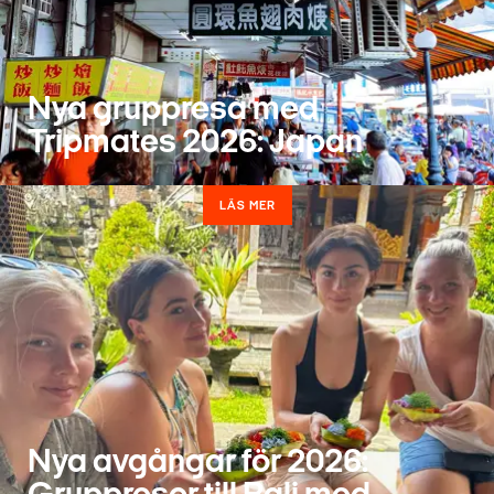
Nya gruppresa med
Tripmates 2026: Japan
LÄS MER
Nya avgångar för 2026: