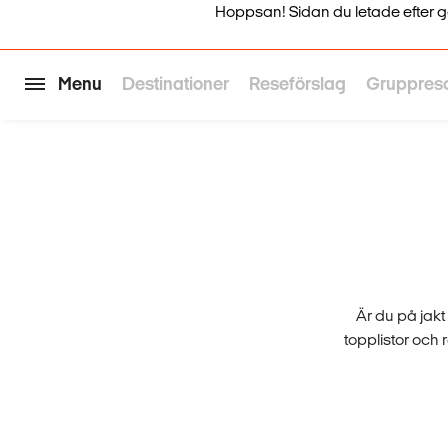
Hoppsan! Sidan du letade efter går i
Menu
Destinationer
Reseförslag
Gruppres
Är du på jakt
topplistor och r