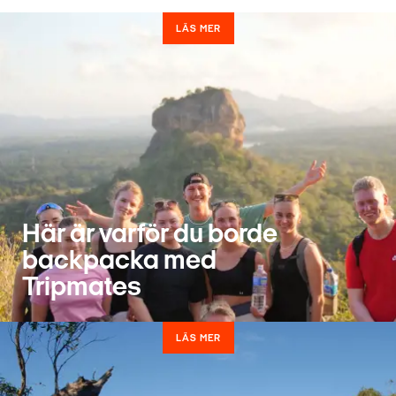
LÄS MER
Här är varför du borde
backpacka med
Tripmates
LÄS MER