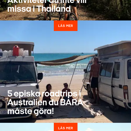
Aktiviteter du inte vill
missa i Thailand
LÄS MER
5 episka roadtrips i
Australien du BARA
måste göra!
LÄS MER