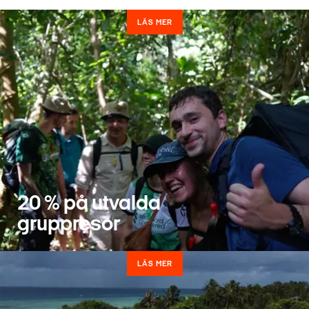
LÄS MER
20 % på utvalda
gruppresor
LÄS MER