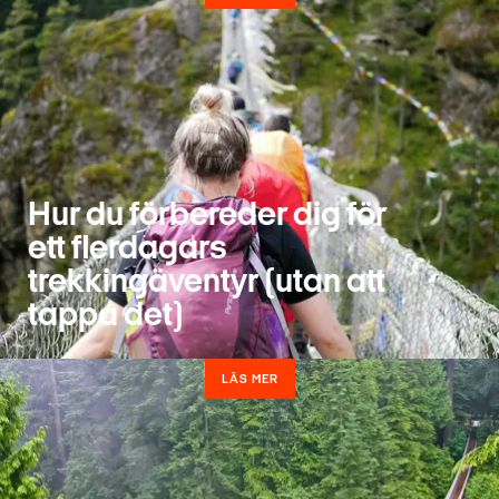
Hur du förbereder dig för
ett flerdagars
trekkingäventyr (utan att
tappa det)
LÄS MER