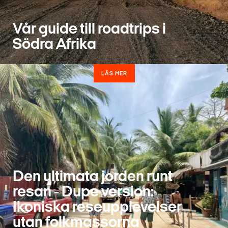
Vår guide till roadtrips i
Södra Afrika
LÄS MER
Den ultimata jorden runt
resan - Dupe version:
Ikoniska reseupplevelser
utan folkmassorna