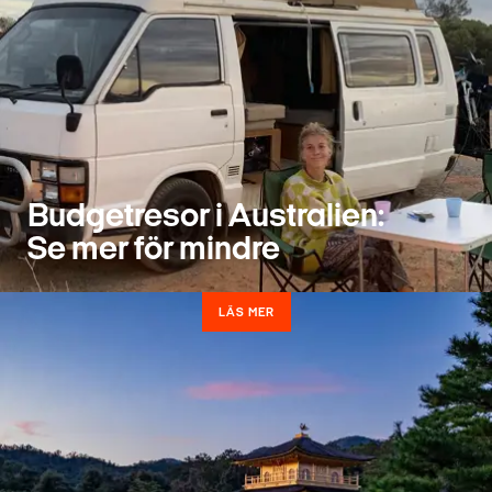
Budgetresor i Australien:
Se mer för mindre
LÄS MER