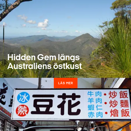
Hidden Gem längs
Australiens östkust
LÄS MER