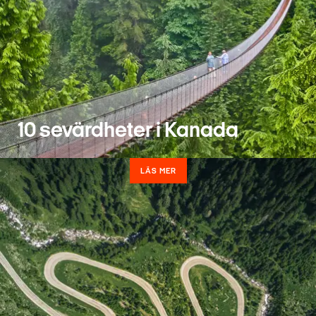
10 sevärdheter i Kanada
LÄS MER