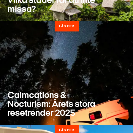
Vilka städer får du inte
missa?
LÄS MER
Calmcations &
Nocturism: Årets stora
resetrender 2025
LÄS MER