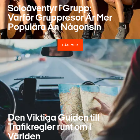
Soloäventyr i Grupp:
Varför Gruppresor Är Mer
Populära Än Någonsin
LÄS MER
Den Viktiga Guiden till
Trafikregler runt om i
Världen